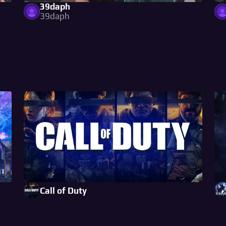
39daph
39daph
Call of Duty