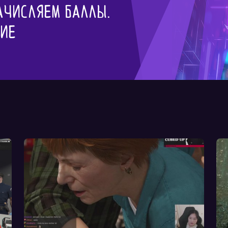
ачисляем баллы.
гие