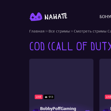
БОНУ
Главная
Все стримы
Смотреть стримы Cal
COD (Call of Dut
LIVE
913
LIV
BobbyPoffGaming