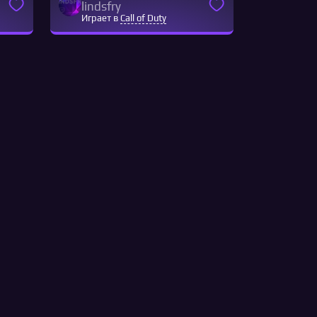
lindsfry
Играет в
Call of Duty