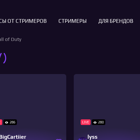
СЫ ОТ СТРИМЕРОВ
СТРИМЕРЫ
ДЛЯ БРЕНДОВ
l of Duty
y)
E
286
LIVE
280
BigCartiier
lyss