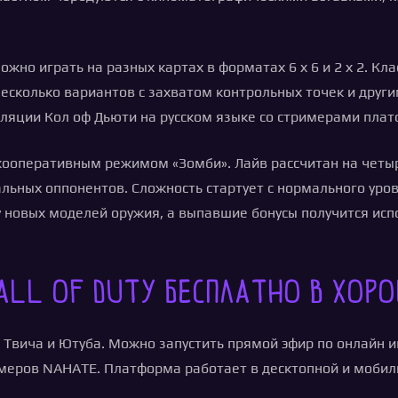
но играть на разных картах в форматах 6 х 6 и 2 х 2. Кл
несколько вариантов с захватом контрольных точек и дру
ляции Кол оф Дьюти на русском языке со стримерами пла
 кооперативным режимом «Зомби». Лайв рассчитан на четы
ьных оппонентов. Сложность стартует с нормального уров
у новых моделей оружия, а выпавшие бонусы получится ис
all of Duty бесплатно в хор
 Твича и Ютуба. Можно запустить прямой эфир по онлайн и
имеров NAHATE. Платформа работает в десктопной и мобил