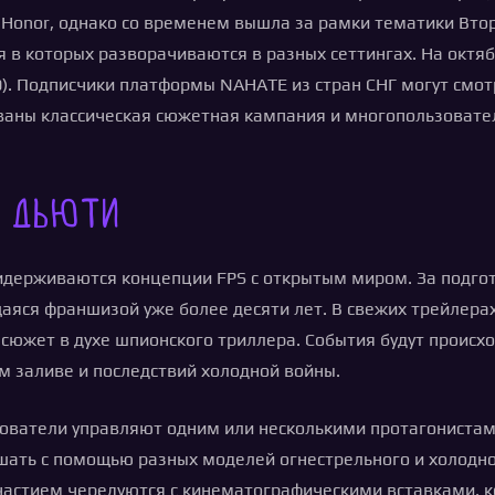
 Honor, однако со временем вышла за рамки тематики Вто
 в которых разворачиваются в разных сеттингах. На октябр
. Подписчики платформы NAHATE из стран СНГ могут смотре
ваны классическая сюжетная кампания и многопользовател
ф Дьюти
ридерживаются концепции FPS с открытым миром. За подго
аяся франшизой уже более десяти лет. В свежих трейлера
жет в духе шпионского триллера. События будут происход
м заливе и последствий холодной войны.
зователи управляют одним или несколькими протагонист
ать с помощью разных моделей огнестрельного и холодно
участием чередуются с кинематографическими вставками,