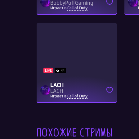
BobbyPoffGaming
Играет в
Call of Duty
LIVE
44
LACH
LACH
Играет в
Call of Duty
Похожие стримы