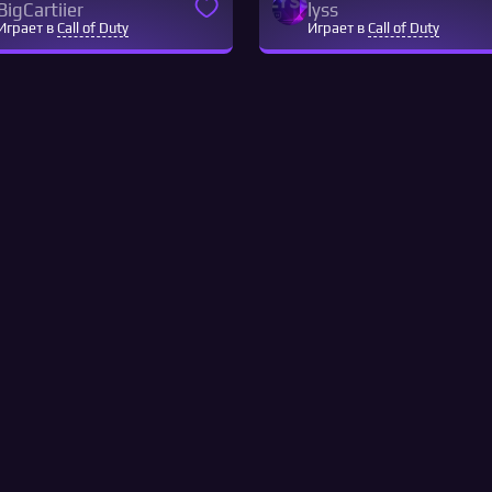
BigCartiier
lyss
Играет в
Call of Duty
Играет в
Call of Duty