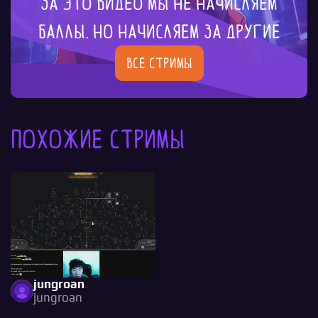
За это видео мы не начисляем
баллы. Но начисляем за другие
Все стримы
Похожие стримы
jungroan
jungroan