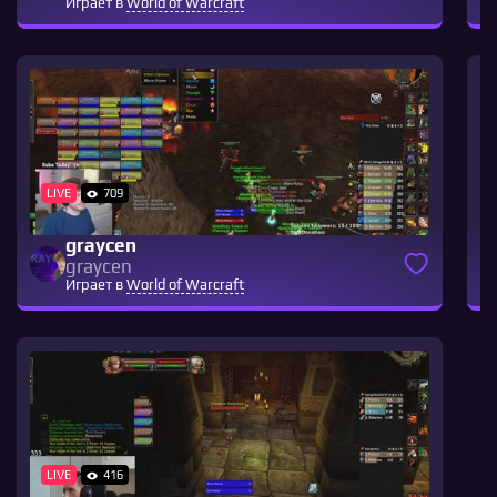
Играет в
World of Warcraft
LIVE
709
graycen
graycen
Играет в
World of Warcraft
LIVE
416