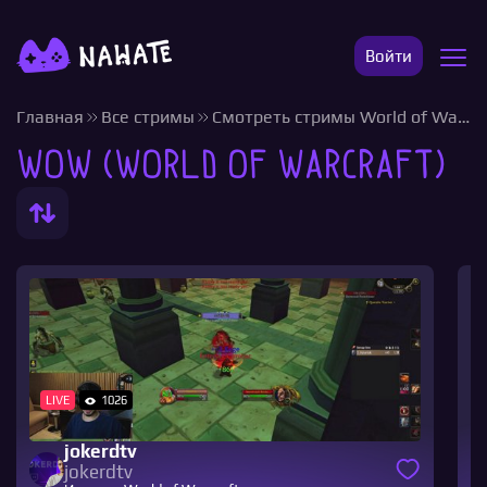
Войти
Главная
Все стримы
Смотреть стримы World of Warcraft
WoW (World of Warcraft)
LIVE
1026
jokerdtv
jokerdtv