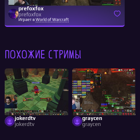
prefoxfox
prefoxfox
Играет в
World of Warcraft
Похожие стримы
jokerdtv
graycen
jokerdtv
graycen