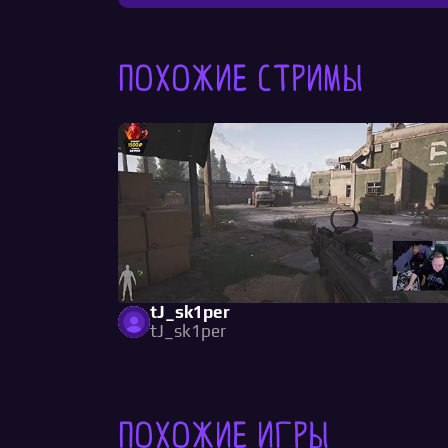
Похожие стримы
tJ_sk1per
tJ_sk1per
Похожие игры