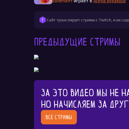
zabenafff
играет в
Arena Breakout
Сайт транслирует стримы с Twitch, и их с
Предыдущие стримы
За это видео мы не н
Но начисляем за дру
Все стримы