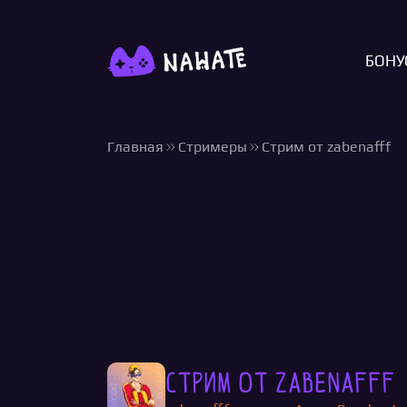
БОНУ
Главная
Стримеры
Стрим от zabenafff
Стрим от zabenafff