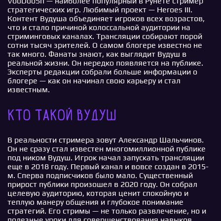
VooDooSh — наиболее популярный в Рунете стример
стратегических игр. Любимый проект — Heroes III.
Контент Вудуша объединяет игроков всех возрастов,
что и стало причиной колоссальной аудитории на
стриминговых каналах. Трансляции собирают порой
сотни тысяч зрителей. О самом блогере известно не
так много. Фанаты знают, как выглядит Вудуш в
реальной жизни. Он нередко появляется на публике.
Эксперты редакции собрали больше информации о
блогере — как он начинал свою карьеру и стал
известным.
Кто такой Вудуш
В реальности стримера зовут Александр Шальчинов.
Он не сразу стал известен многомиллионной публике
под ником Вудуш. Игрок начал запускать трансляции
еще в 2018 году. Первый канал и вовсе создан в 2015-
м. Сперва подписчиков было мало. Существенный
прирост публики произошел в 2020 году. Он собрал
целевую аудиторию, которая ценит спокойную и
теплую манеру общения и глубокое понимание
стратегий. Его стримы — не только развлечение, но и
полезные уроки для совершенствования навыков.