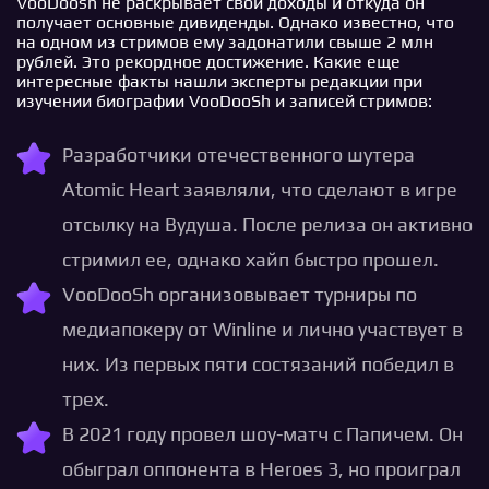
VooDoosh не раскрывает свои доходы и откуда он
получает основные дивиденды. Однако известно, что
на одном из стримов ему задонатили свыше 2 млн
рублей. Это рекордное достижение. Какие еще
интересные факты нашли эксперты редакции при
изучении биографии VooDooSh и записей стримов:
Разработчики отечественного шутера
Atomic Heart заявляли, что сделают в игре
отсылку на Вудуша. После релиза он активно
стримил ее, однако хайп быстро прошел.
VooDooSh организовывает турниры по
медиапокеру от Winline и лично участвует в
них. Из первых пяти состязаний победил в
трех.
В 2021 году провел шоу-матч с Папичем. Он
обыграл оппонента в Heroes 3, но проиграл