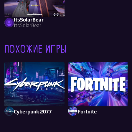
ItsSolarBear
ItsSolarBear
Похожие игры
Cyberpunk 2077
Fortnite