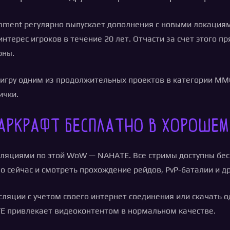
ainment регулярно выпускает дополнения с новыми локаци
ерес игроков в течение 20 лет. Отчасти за счет этого пр
рны.
игру одним из продолжительных проектов в категории MMO
ички.
аркрафт бесплатно в хорошем
ляциями по этой WoW — NAHATE. Все стримы доступны бес
мо сейчас и смотреть прохождение рейдов, PvP-баталии и д
яции с учетом своего интернет соединения или скачать о
TE привлекает видеоконтентом в нормальном качестве.