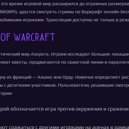
е это время игровой мир расширился до огромных размеров
MMORPG, удастся смотреть стримы по Варкрафт онлайн бесп
любимыми игроками. Трансляции доступны не только в режи
 of Warcraft
стический мир Азерота. Игроки исследуют большие локаци
лняют квесты, продвигаются по сюжетной линии и параллел
у из фракций — Альянс или Орду. Новичок определяет расу
ы с десятками участников. Пользователи, решившие смотр
гории:
рой обозначается игра против окружения и сражения
т сражаться с другими игроками на аренах в рамка