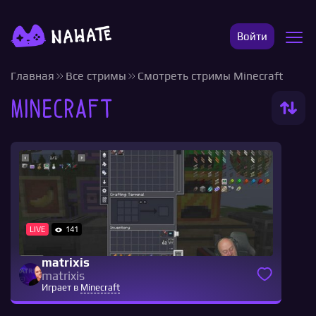
Войти
Главная
Все стримы
Смотреть стримы Minecraft
Minecraft
LIVE
141
matrixis
matrixis
Играет в
Minecraft