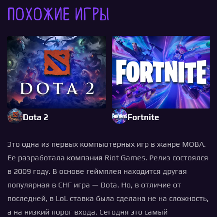
Похожие игры
Dota 2
Fortnite
Это одна из первых компьютерных игр в жанре MOBA.
Ее разработала компания Riot Games. Релиз состоялся
в 2009 году. В основе геймплея находится другая
популярная в СНГ игра — Dota. Но, в отличие от
последней, в LoL ставка была сделана не на сложность,
а на низкий порог входа. Сегодня это самый