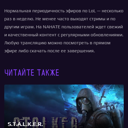
Нормальная периодичность эфиров по LoL — несколько
раз в неделю. Не менее часто выходят стримы и по
другим играм. На NAHATE пользователей ждет свежий
и качественный контент с регулярными обновлениями.
Любую трансляцию можно посмотреть в прямом
эфире либо скачать после ее завершения.
Читайте также
S.T.A.L.K.E.R.