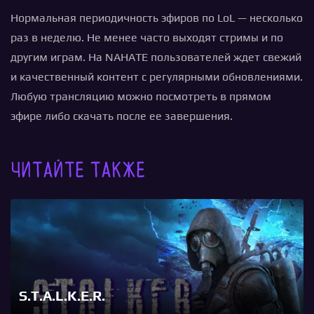
Нормальная периодичность эфиров по LoL — несколько
раз в неделю. Не менее часто выходят стримы и по
другим играм. На NAHATE пользователей ждет свежий
и качественный контент с регулярными обновлениями.
Любую трансляцию можно посмотреть в прямом
эфире либо скачать после ее завершения.
Читайте также
S.T.A.L.K.E.R.