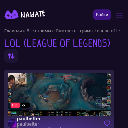
Войти
Главная
Все стримы
Смотреть стримы League of legends
LoL (League of Legends)
LIVE
5
paulbelter
paulbelter