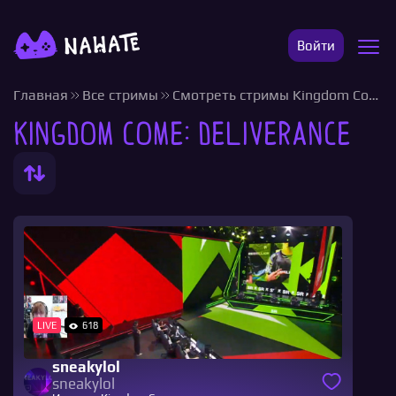
Войти
Главная
Все стримы
Смотреть стримы Kingdom Come
Kingdom Come: Deliverance
LIVE
618
sneakylol
sneakylol