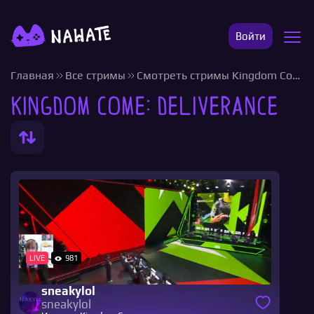
Войти
Главная
Все стримы
Смотреть стримы Kingdom Come
Kingdom Come: Deliverance
LIVE
981
sneakylol
sneakylol