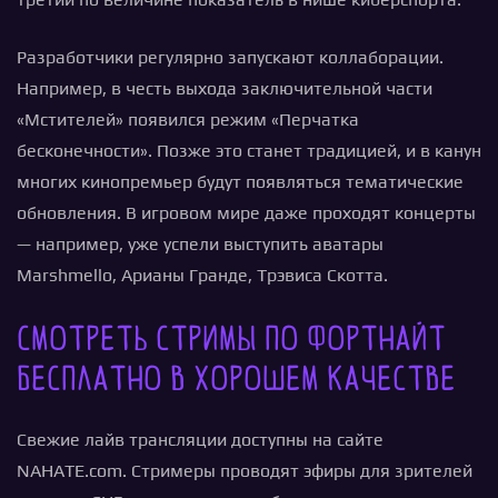
Разработчики регулярно запускают коллаборации.
Например, в честь выхода заключительной части
«Мстителей» появился режим «Перчатка
бесконечности». Позже это станет традицией, и в канун
многих кинопремьер будут появляться тематические
обновления. В игровом мире даже проходят концерты
— например, уже успели выступить аватары
Marshmello, Арианы Гранде, Трэвиса Скотта.
Смотреть стримы по Фортнайт
бесплатно в хорошем качестве
Свежие лайв трансляции доступны на сайте
NAHATE.com. Стримеры проводят эфиры для зрителей