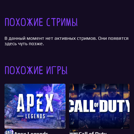
Похожие стримы
В данный момент нет активных стримов. Они появятся
здесь чуть позже.
Похожие игры
Apex Legends
Call of Duty