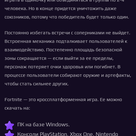
человека. Но в конце придется уничтожить даже
союзников, потому что победитель будет только один.
Постоянно избегать встречи с соперниками не выйдет.
Встроенная механика подталкивает пользователей к
взаимодействию. Постепенно площадь безопасной
зоны сокращается — если выйти за ее пределы,
персонаж потеряет очки здоровья или погибнет. В
процессе пользователи собирают оружие и артефакты,
чтобы стать сильнее других.
Fortnite — это кроссплатформенная игра. Ее можно
скачать на:
ПК на базе Windows.
Консоли PlayStation, Xbox One, Nintendo