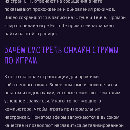
из стран СНГ, отвечают на сообщения в чате,
показывают прохождение и обновления режимов.
Видео сохраняются в записи на Ютубе и Твиче. Прямой
эфир по онлайн игре Fortnite прямо сейчас можно
найти на этой странице.
Зачем смотреть онлайн стримы
по играм
Кто-то включает трансляции для прокачки
собственного скила. Более опытные игроки делятся
опытом и подсказками, которые помогают зрителям
успешнее сражаться. У кого-то нет мощного
компьютера, чтобы играть при нормальных
настройках. При этом эфиры загружаются в высоком
качестве и позволяют насладиться детализированной