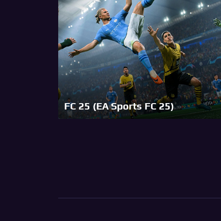
FC 25 (EA Sports FC 25)