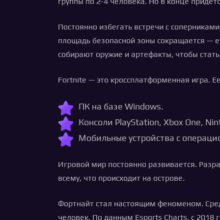
группы по 2-4 человека. Но в конце придет
Постоянно избегать встречи с соперникам
площадь безопасной зоны сокращается — ес
собирают оружие и артефакты, чтобы стать 
Fortnite — это кроссплатформенная игра. Е
ПК на базе Windows.
Консоли PlayStation, Xbox One, Nin
Мобильные устройства с операцио
Игровой мир постоянно развивается. Разр
всему, что происходит на острове.
Фортнайт стал настоящим феноменом. Сред
человек. По данным Esports Charts, с 201