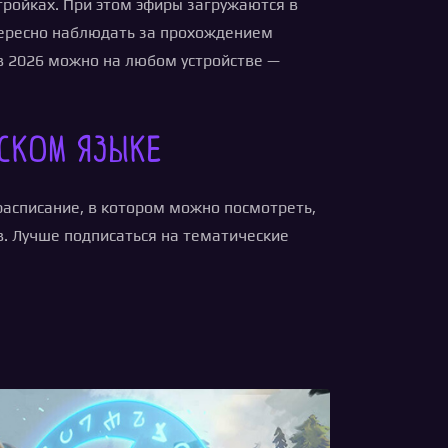
тройках. При этом эфиры загружаются в
тересно наблюдать за прохождением
в 2026 можно на любом устройстве —
ском языке
расписание, в котором можно посмотреть,
ов. Лучше подписаться на тематические