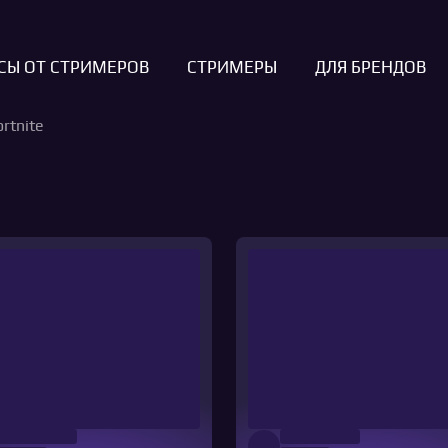
СЫ ОТ СТРИМЕРОВ
СТРИМЕРЫ
ДЛЯ БРЕНДОВ
rtnite