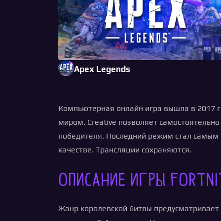
Apex Legends
Компьютерная онлайн игра вышла в 2017 го
миром. Creative позволяет самостоятельно
победителя. Последний режим стал самым 
качестве. Трансляции сохраняются.
Описание игры Fortni
Жанр королевской битвы предусматривает 