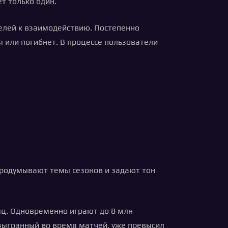
т только один.
телей к взаимодействию. Постепенно
 или погибнет. В процессе пользователи
продумывают темы сезонов и задают тон
ц. Одновременно играют до 8 млн
азыгранный во время матчей, уже превысил