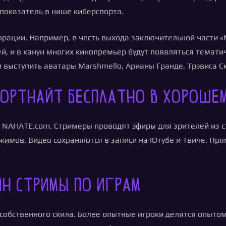
 показатель в нише киберспорта.
орации. Например, в честь выхода заключительной части 
ей, и в канун многих кинопремьер будут появляться темат
 выступить аватары Marshmello, Арианы Гранде, Трэвиса С
Фортнайт бесплатно в хороше
 NAHATE.com. Стримеры проводят эфиры для зрителей из с
мов. Видео сохраняются в записи на Ютубе и Твиче. Прям
н стримы по играм
собственного скила. Более опытные игроки делятся опыто