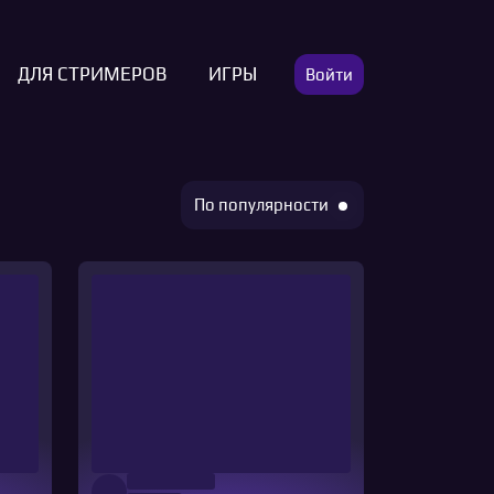
ДЛЯ СТРИМЕРОВ
ИГРЫ
Войти
По популярности