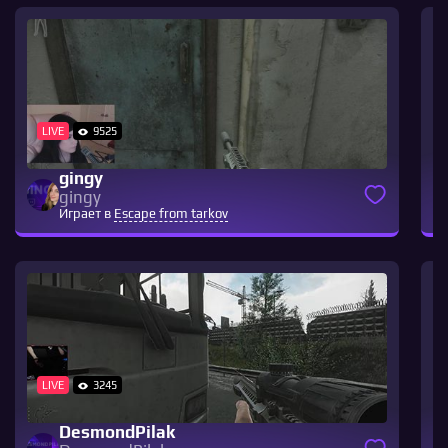
LIVE
9525
gingy
gingy
Играет в
Escape from tarkov
LIVE
3245
DesmondPilak