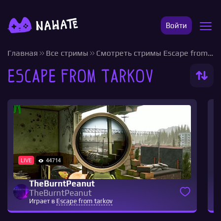
Войти
Главная
Все стримы
Смотреть стримы Escape from tarkov
Escape from Tarkov
LIVE
44714
TheBurntPeanut
TheBurntPeanut
Играет в
Escape from tarkov