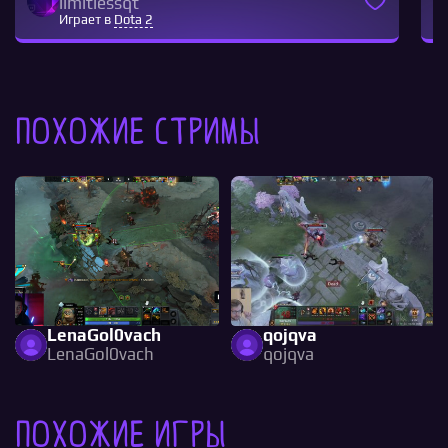
limitlessqt
Играет в
Dota 2
Похожие стримы
LenaGol0vach
qojqva
LenaGol0vach
qojqva
Похожие игры