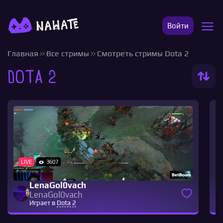
Войти
Главная
Все стримы
Смотреть стримы Dota 2
Dota 2
LIVE
3607
LenaGol0vach
LenaGol0vach
Играет в
Dota 2