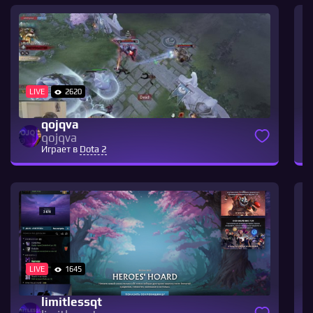
LIVE
2620
qojqva
qojqva
Играет в
Dota 2
LIVE
1645
limitlessqt