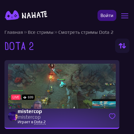
Войти
Главная
Все стримы
Смотреть стримы Dota 2
Dota 2
LIVE
699
mistercop
mistercop
Играет в
Dota 2