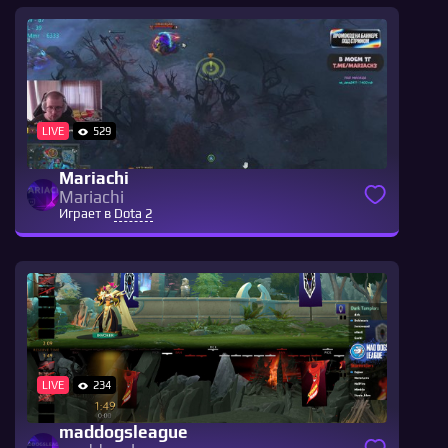
LIVE
529
Mariachi
Mariachi
Играет в
Dota 2
LIVE
234
maddogsleague