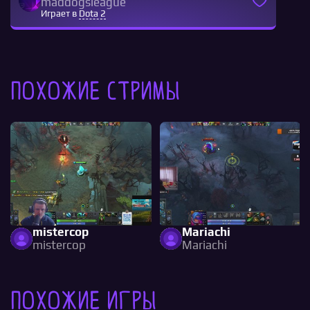
maddogsleague
Играет в
Dota 2
Похожие стримы
mistercop
Mariachi
mistercop
Mariachi
Похожие игры