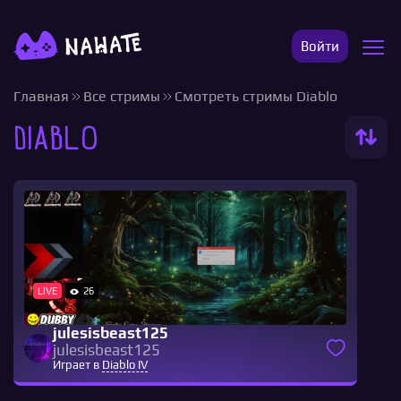
Войти
Главная
Все стримы
Смотреть стримы Diablo
Diablo
LIVE
26
julesisbeast125
julesisbeast125
Играет в
Diablo IV