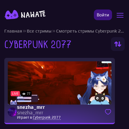
Войти
Главная
Все стримы
Смотреть стримы Cyberpunk 2077
Cyberpunk 2077
LIVE
77
snezha_mrr
snezha_mrr
Играет в
Cyberpunk 2077