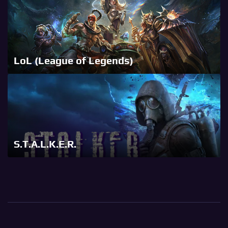
LoL (League of Legends)
S.T.A.L.K.E.R.