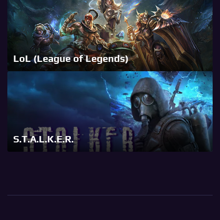
LoL (League of Legends)
S.T.A.L.K.E.R.