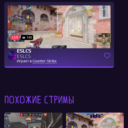
LIVE
149
ESLCS
ESLCS
Играет в
Counter-Strike
Похожие стримы