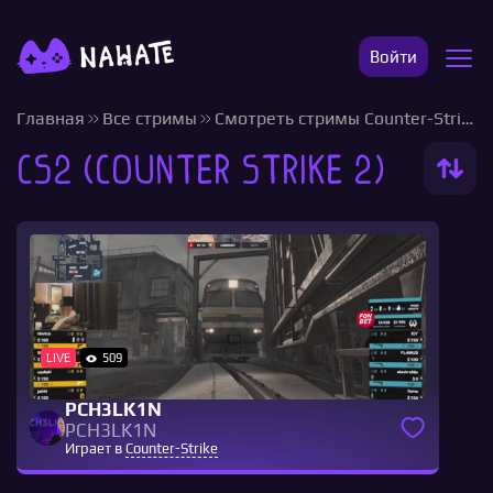
Войти
Главная
Все стримы
Смотреть стримы Counter-Strike
CS2 (Counter Strike 2)
LIVE
509
PCH3LK1N
PCH3LK1N
Играет в
Counter-Strike