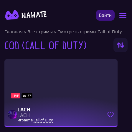
Войти
Главная
Все стримы
Смотреть стримы Call of Duty
COD (Call of Duty)
LIVE
37
LACH
LACH
Играет в
Call of Duty