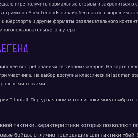
шало игре получить нормальные отзывы и закрепиться в ст
 стримы по Apex Legends онлайн бесплатно в хорошем ка
в киберспорта и другие форматы развлекательного контент
 многопользовательского шутера.
Легенд
 наиболее востребованных сессионных жанров. На карте одн
ри участника. На выбор доступны классический last man st
трольными точками.
рии Titanfall. Перед началом матча игроки могут выбрать 
ной тактики, характеристики которых позволяют по
вые бойцы, отлично подходящие для тактики «бей-б