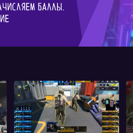
ачисляем баллы.
гие