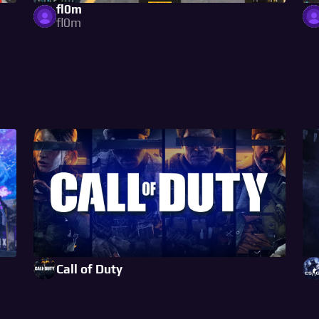
fl0m
fl0m
Call of Duty