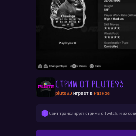
Стрим от plute93
plute93
играет в
Разное
Сайт транслирует стримы с Twitch, и их с