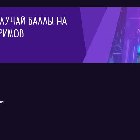
олучай баллы на
римов
ни