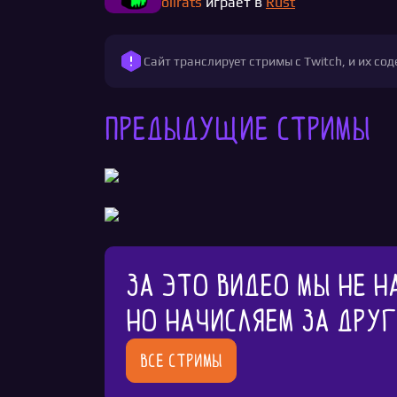
oilrats
играет в
Rust
Сайт транслирует стримы с Twitch, и их с
Предыдущие стримы
За это видео мы не н
Но начисляем за дру
Все стримы