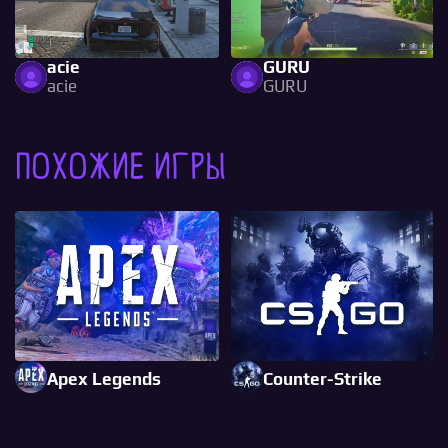
acie
GURU
acie
GURU
Похожие игры
Apex Legends
Counter-Strike