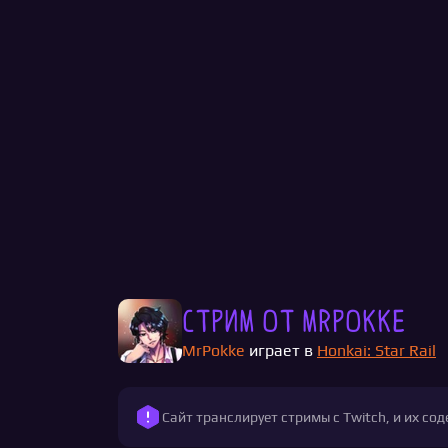
Стрим от MrPokke
MrPokke
играет в
Honkai: Star Rail
Сайт транслирует стримы с Twitch, и их с