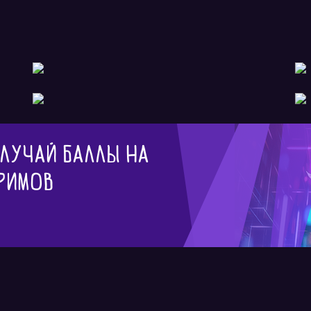
олучай баллы на
римов