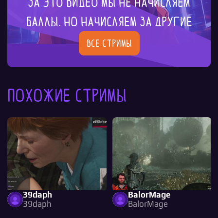
За это видео мы не начисляем
баллы. Но начисляем за другие
Все стримы
Похожие стримы
39daph
BalorMage
39daph
BalorMage