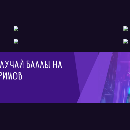
олучай баллы на
римов