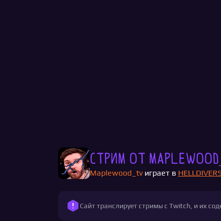
Стрим от Maplewood
Maplewood_tv
играет в
HELLDIVERS
Сайт транслирует стримы с Twitch, и их с