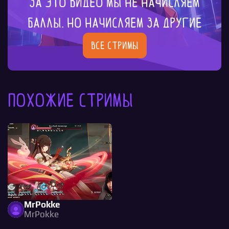
За это видео мы не начисляем
баллы. Но начисляем за другие
Все стримы
Похожие стримы
MrPokke
MrPokke