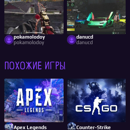
pokamolodoy
danucd
pokamolodoy
danucd
Похожие игры
Apex Legends
Counter-Strike