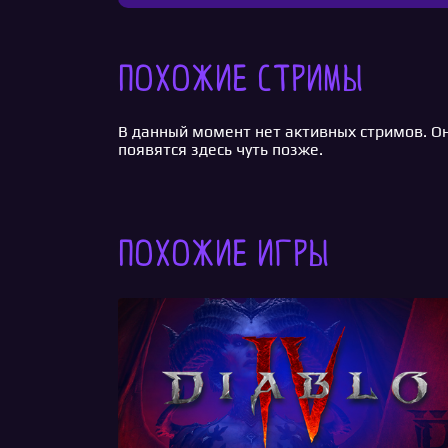
Похожие стримы
В данный момент нет активных стримов. О
появятся здесь чуть позже.
Похожие игры