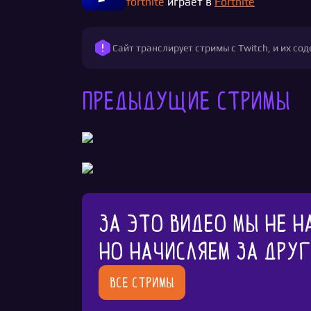
fortnite
играет в
Fortnite
Сайт транслирует стримы с Twitch, и их с
Предыдущие стримы
За это видео мы не н
Но начисляем за дру
Все стримы