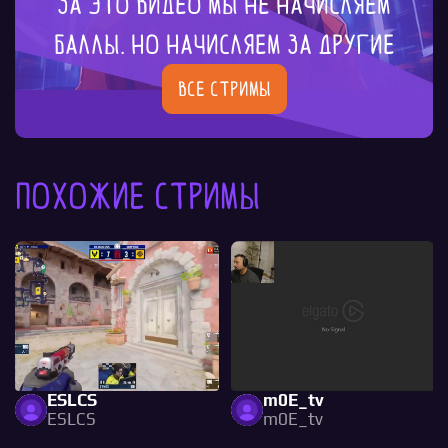
За это видео мы не начисляем
баллы. Но начисляем за другие
Все стримы
Похожие стримы
ESLCS
m0E_tv
ESLCS
m0E_tv