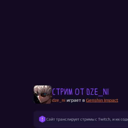
Стрим от dze_ni
dze_ni
играет в
Genshin Impact
Сайт транслирует стримы с Twitch, и их с