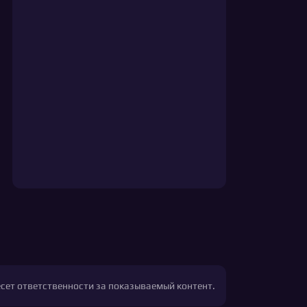
есет ответственности за показываемый контент.