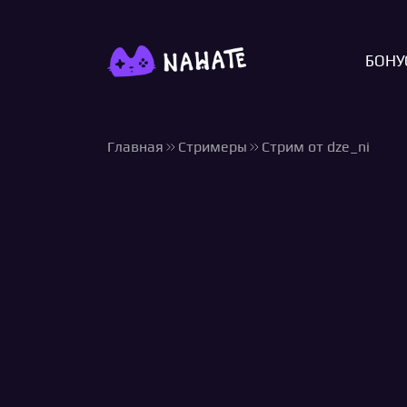
БОНУ
Главная
Стримеры
Стрим от dze_ni