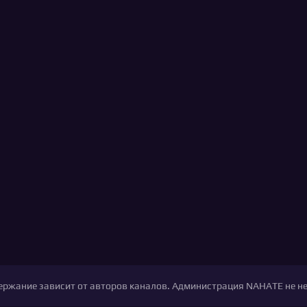
одержание зависит от авторов каналов. Администрация NAHATE не н