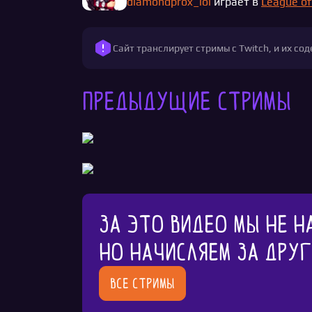
diamondprox_lol
играет в
League of
Сайт транслирует стримы с Twitch, и их с
Предыдущие стримы
За это видео мы не н
Но начисляем за дру
Все стримы