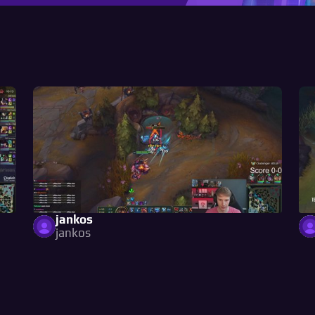
jankos
jankos