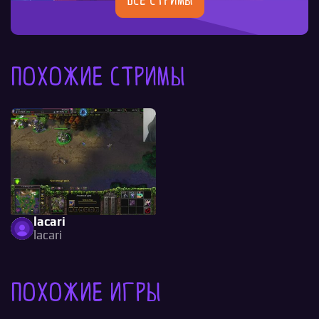
Все стримы
Похожие стримы
lacari
lacari
Похожие игры