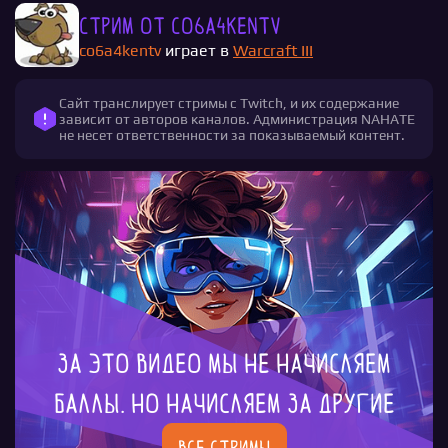
Стрим от co6a4kentv
co6a4kentv
играет в
Warcraft III
Сайт транслирует стримы с Twitch, и их содержание
зависит от авторов каналов. Администрация NAHATE
не несет ответственности за показываемый контент.
За это видео мы не начисляем
баллы. Но начисляем за другие