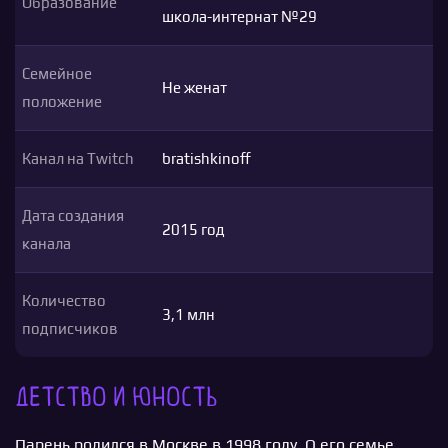
Образование
школа-интернат №29
Семейное
Не женат
положение
Канал на Twitch
bratishkinoff
Дата создания
2015 год
канала
Количество
3,1 млн
подписчиков
Детство и юность
Парень родился в Москве в 1998 году. О его семье