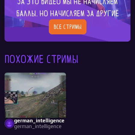
За это видео мы не начисляем
баллы. Но начисляем за другие
Все стримы
Похожие стримы
german_intelligence
german_intelligence